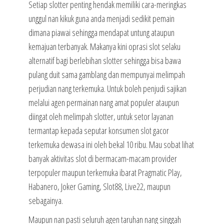
Setiap slotter penting hendak memiliki cara-meringkas
unggul nan kikuk guna anda menjadi sedikit pemain
dimana piawai sehingga mendapat untung ataupun
kemajuan terbanyak. Makanya kini oprasi slot selaku
alternatif bagi berlebihan slotter sehingga bisa bawa
pulang duit sama gamblang dan mempunyai melimpah
perjudian nang terkemuka. Untuk boleh penjudi sajikan
melalui agen permainan nang amat populer ataupun
diingat oleh melimpah slotter, untuk setor layanan
termantap kepada seputar konsumen slot gacor
terkemuka dewasa ini oleh bekal 10 ribu. Mau sobat lihat
banyak aktivitas slot di bermacam-macam provider
terpopuler maupun terkemuka ibarat Pragmatic Play,
Habanero, Joker Gaming, Slot88, Live22, maupun
sebagainya.
Maupun nan pasti seluruh agen taruhan nang singgah