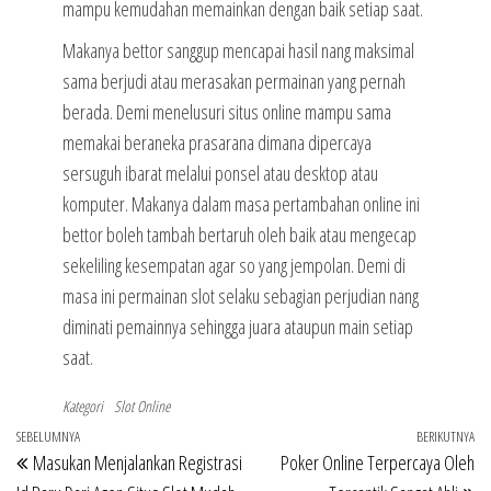
mampu kemudahan memainkan dengan baik setiap saat.
Makanya bettor sanggup mencapai hasil nang maksimal
sama berjudi atau merasakan permainan yang pernah
berada. Demi menelusuri situs online mampu sama
memakai beraneka prasarana dimana dipercaya
sersuguh ibarat melalui ponsel atau desktop atau
komputer. Makanya dalam masa pertambahan online ini
bettor boleh tambah bertaruh oleh baik atau mengecap
sekeliling kesempatan agar so yang jempolan. Demi di
masa ini permainan slot selaku sebagian perjudian nang
diminati pemainnya sehingga juara ataupun main setiap
saat.
Kategori
Slot Online
Navigasi
Pos
SEBELUMNYA
BERIKUTNYA
Po
Masukan Menjalankan Registrasi
Poker Online Terpercaya Oleh
pos
Sebelumnya
Be