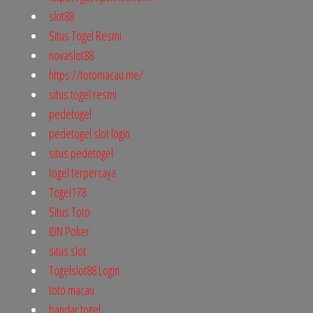
slot88
Situs Togel Resmi
novaslot88
https://totomacau.me/
situs togel resmi
pedetogel
pedetogel slot login
situs pedetogel
togel terpercaya
Togel178
Situs Toto
IDN Poker
situs slot
Togelslot88 Login
toto macau
bandar togel