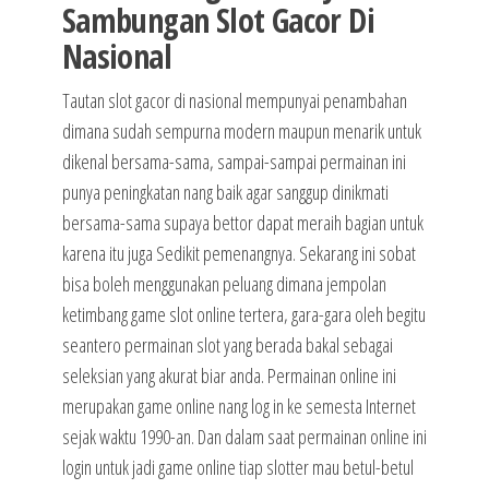
Sambungan Slot Gacor Di
Nasional
Tautan slot gacor di nasional mempunyai penambahan
dimana sudah sempurna modern maupun menarik untuk
dikenal bersama-sama, sampai-sampai permainan ini
punya peningkatan nang baik agar sanggup dinikmati
bersama-sama supaya bettor dapat meraih bagian untuk
karena itu juga Sedikit pemenangnya. Sekarang ini sobat
bisa boleh menggunakan peluang dimana jempolan
ketimbang game slot online tertera, gara-gara oleh begitu
seantero permainan slot yang berada bakal sebagai
seleksian yang akurat biar anda. Permainan online ini
merupakan game online nang log in ke semesta Internet
sejak waktu 1990-an. Dan dalam saat permainan online ini
login untuk jadi game online tiap slotter mau betul-betul