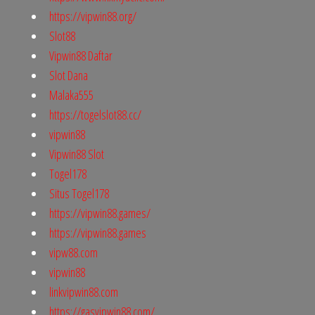
https://vipwin88.org/
Slot88
Vipwin88 Daftar
Slot Dana
Malaka555
https://togelslot88.cc/
vipwin88
Vipwin88 Slot
Togel178
Situs Togel178
https://vipwin88.games/
https://vipwin88.games
vipw88.com
vipwin88
linkvipwin88.com
https://gasvipwin88.com/