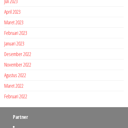
Juli 2023
April 2023
Maret 2023
Februari 2023
Januari 2023
Desember 2022
November 2022
Agustus 2022
Maret 2022
Februari 2022
Partner