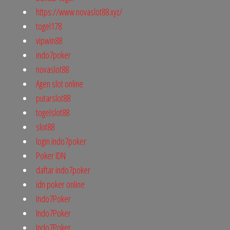
https://www.novaslot88.xyz/
togel178
vipwin88
indo7poker
novaslot88
Agen slot online
putarslot88
togelslot88
slot88
login indo7poker
Poker IDN
daftar indo7poker
idn poker online
Indo7Poker
Indo7Poker
Indo7Poker