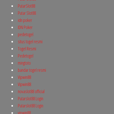
PutarSlot88
Putar Slot88
idn poker
IDN Poker
pedetogel
situs togel resmi
Togel Resmi
Pedetogel
mingtoto
bandar togel resmi
Vipwin88
Vipwin88
novaslot88 official
Putarslot88 Login
Putarslot88 Login
vipwin88