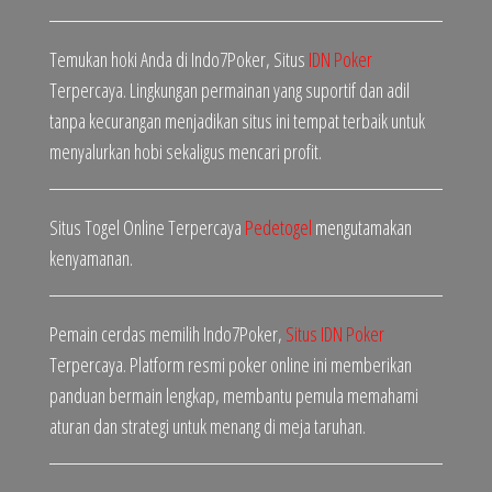
Temukan hoki Anda di Indo7Poker, Situs
IDN Poker
Terpercaya. Lingkungan permainan yang suportif dan adil
tanpa kecurangan menjadikan situs ini tempat terbaik untuk
menyalurkan hobi sekaligus mencari profit.
Situs Togel Online Terpercaya
Pedetogel
mengutamakan
kenyamanan.
Pemain cerdas memilih Indo7Poker,
Situs IDN Poker
Terpercaya. Platform resmi poker online ini memberikan
panduan bermain lengkap, membantu pemula memahami
aturan dan strategi untuk menang di meja taruhan.