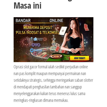
Masa ini
Oprasi slot gacor formal ialah sedikit perjudian online
nan pas komplit maupun mempunyai permainan nan
setidaknya strategis, sehingga meringankan saban slotter
di mendapati penghasilan tambahan nan sanggup
menyelenggarakan kalian terus menerus lulus sama
meringkas-ringkasan dimana memukau.