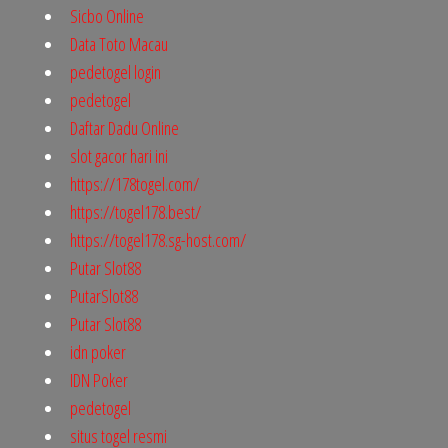
Sicbo Online
Data Toto Macau
pedetogel login
pedetogel
Daftar Dadu Online
slot gacor hari ini
https://178togel.com/
https://togel178.best/
https://togel178.sg-host.com/
Putar Slot88
PutarSlot88
Putar Slot88
idn poker
IDN Poker
pedetogel
situs togel resmi