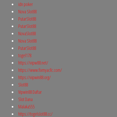
idn poker
Nova Slot88
PutarSlot88
PutarSlot88
NovaSlot88
Nova Slot88
PutarSlot88
togel178
https://vipw88.net/
https://www.fixmyacllc.com/
https://vipwin88.org/
Slot88
Vipwin88 Daftar
Slot Dana
Malaka555
https://togelslot88.cc/