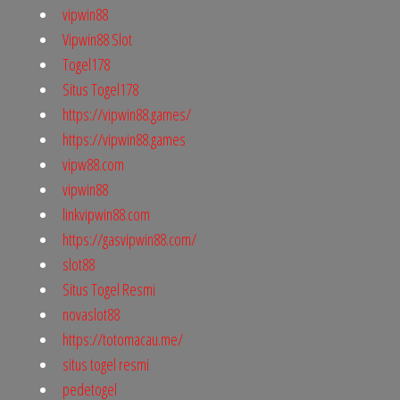
vipwin88
Vipwin88 Slot
Togel178
Situs Togel178
https://vipwin88.games/
https://vipwin88.games
vipw88.com
vipwin88
linkvipwin88.com
https://gasvipwin88.com/
slot88
Situs Togel Resmi
novaslot88
https://totomacau.me/
situs togel resmi
pedetogel