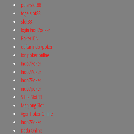
putarslot88
togelslot88
slot88
login indo7poker
Poker IDN
daftar indo7poker
idn poker online
Indo7Poker
Indo7Poker
Indo7Poker
indo7poker
Situs Slot88
Mahjong Slot
Agen Poker Online
Indo7Poker
Dadu Online