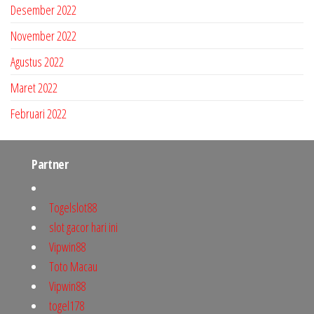
Desember 2022
November 2022
Agustus 2022
Maret 2022
Februari 2022
Partner
Togelslot88
slot gacor hari ini
Vipwin88
Toto Macau
Vipwin88
togel178