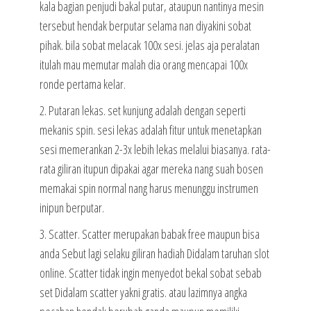
kala bagian penjudi bakal putar, ataupun nantinya mesin
tersebut hendak berputar selama nan diyakini sobat
pihak. bila sobat melacak 100x sesi. jelas aja peralatan
itulah mau memutar malah dia orang mencapai 100x
ronde pertama kelar.
2. Putaran lekas. set kunjung adalah dengan seperti
mekanis spin. sesi lekas adalah fitur untuk menetapkan
sesi memerankan 2-3x lebih lekas melalui biasanya. rata-
rata giliran itupun dipakai agar mereka nang suah bosen
memakai spin normal nang harus menunggu instrumen
inipun berputar.
3. Scatter. Scatter merupakan babak free maupun bisa
anda Sebut lagi selaku giliran hadiah Didalam taruhan slot
online. Scatter tidak ingin menyedot bekal sobat sebab
set Didalam scatter yakni gratis. atau lazimnya angka