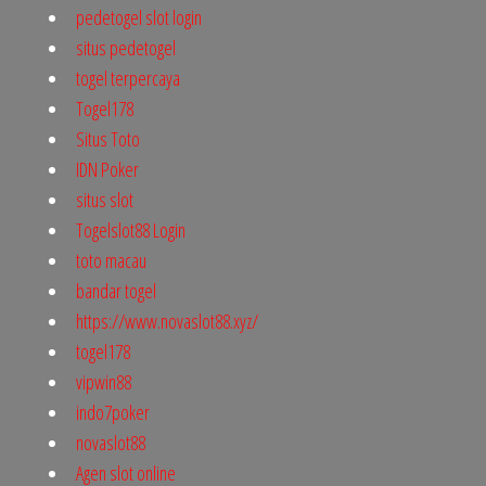
pedetogel slot login
situs pedetogel
togel terpercaya
Togel178
Situs Toto
IDN Poker
situs slot
Togelslot88 Login
toto macau
bandar togel
https://www.novaslot88.xyz/
togel178
vipwin88
indo7poker
novaslot88
Agen slot online