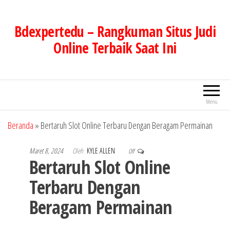
Lompat
ke
Bdexpertedu – Rangkuman Situs Judi
konten
Online Terbaik Saat Ini
Menu
Beranda
»
Bertaruh Slot Online Terbaru Dengan Beragam Permainan
Maret 8, 2024
Oleh
KYLE ALLEN
Off
Bertaruh Slot Online
Terbaru Dengan
Beragam Permainan