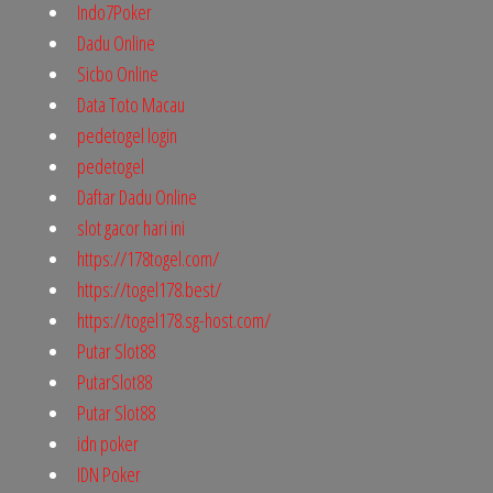
Indo7Poker
Dadu Online
Sicbo Online
Data Toto Macau
pedetogel login
pedetogel
Daftar Dadu Online
slot gacor hari ini
https://178togel.com/
https://togel178.best/
https://togel178.sg-host.com/
Putar Slot88
PutarSlot88
Putar Slot88
idn poker
IDN Poker