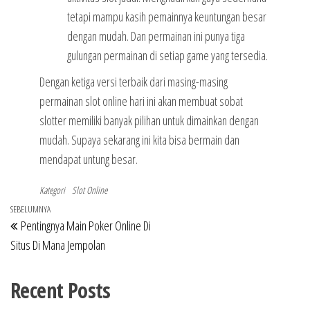
tetapi mampu kasih pemainnya keuntungan besar
dengan mudah. Dan permainan ini punya tiga
gulungan permainan di setiap game yang tersedia.
Dengan ketiga versi terbaik dari masing-masing
permainan slot online hari ini akan membuat sobat
slotter memiliki banyak pilihan untuk dimainkan dengan
mudah. Supaya sekarang ini kita bisa bermain dan
mendapat untung besar.
Kategori
Slot Online
Navigasi
Pos
SEBELUMNYA
Pentingnya Main Poker Online Di
pos
Sebelumnya
Situs Di Mana Jempolan
Recent Posts