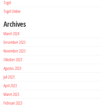
Togel
Togel Online
Archives
Maret 2024
Desember 2023
November 2023
Oktober 2023
Agustus 2023
Juli 2023
April 2023
Maret 2023
Februari 2023