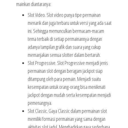
mainkan diantaranya:
Slot Video. Slot video punya tipe permainan
menarik dan juga terbaru untuk versi yang ada saat
ini. Sehingga memunculkan bermacam-macam
tema terbaik di setiap permainannya dengan
adanya tampilan grafik dan suara yang cukup
memanjakan semua slotter dalam bertaruh.
Slot Progressive. Slot Progressive menjadi jenis
permainan slot dengan beragam jackpot siap
ditampung oleh para pemain. Menjadi suatu
kesempatan untuk orang-orang bisa menikmati
jackpot dengan mudah serta kesempatan menjadi
pemenangnya.
Slot Classic. Gaya Classic dalam permainan slot
memiliki formasi permainan yang sama dengan
aktivitas slot jadul. Menghadirkan gaya sederhana