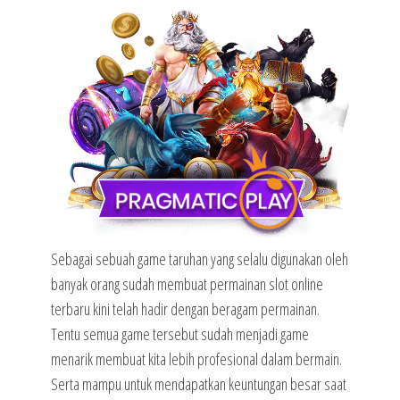
Sebagai sebuah game taruhan yang selalu digunakan oleh
banyak orang sudah membuat permainan slot online
terbaru kini telah hadir dengan beragam permainan.
Tentu semua game tersebut sudah menjadi game
menarik membuat kita lebih profesional dalam bermain.
Serta mampu untuk mendapatkan keuntungan besar saat