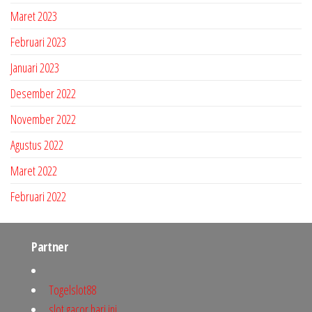
Maret 2023
Februari 2023
Januari 2023
Desember 2022
November 2022
Agustus 2022
Maret 2022
Februari 2022
Partner
Togelslot88
slot gacor hari ini