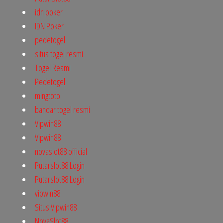
idn poker
IDN Poker
pedetogel
situs togel resmi
Togel Resmi
Pedetogel
mingtoto
bandar togel resmi
Vipwin88
Vipwin88
novaslot88 official
Putarslot88 Login
Putarslot88 Login
vipwin88
Situs Vipwin88
NovaSlot88