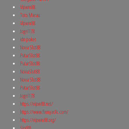
Vipwin88
Toto Macau
Vipwin88
togel178
idn poker
Nova Slot88
PutarSlot88
PutarSlot88
NovaSlot88
Nova Slot88
PutarSlot88
togel178
https://vipw88.net/
https://www.fixmyacllc.com/
https://vipwin88.org/
Slot88