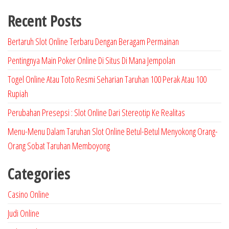
pos
Recent Posts
Bertaruh Slot Online Terbaru Dengan Beragam Permainan
Pentingnya Main Poker Online Di Situs Di Mana Jempolan
Togel Online Atau Toto Resmi Seharian Taruhan 100 Perak Atau 100
Rupiah
Perubahan Presepsi : Slot Online Dari Stereotip Ke Realitas
Menu-Menu Dalam Taruhan Slot Online Betul-Betul Menyokong Orang-
Orang Sobat Taruhan Memboyong
Categories
Casino Online
Judi Online