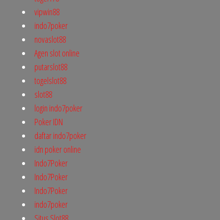
vipwin88
indo7poker
novaslot88
Agen slot online
putarslot88
togelslot88
slot88
login indo7poker
Poker IDN
daftar indo7poker
idn poker online
Indo7Poker
Indo7Poker
Indo7Poker
indo7poker
Situs Slot88