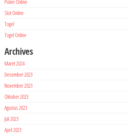
Poker Online
Slot Online
Togel
Togel Online
Archives
Maret 2024
Desember 2023
November 2023
Oktober 2023
Agustus 2023
Juli 2023
April 2023