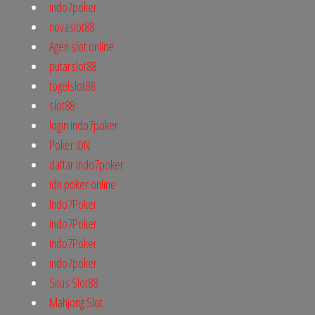
indo7poker
novaslot88
Agen slot online
putarslot88
togelslot88
slot88
login indo7poker
Poker IDN
daftar indo7poker
idn poker online
Indo7Poker
Indo7Poker
Indo7Poker
indo7poker
Situs Slot88
Mahjong Slot