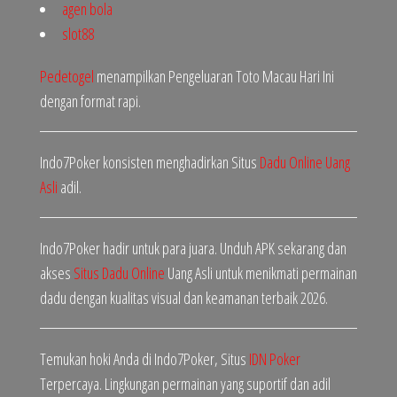
agen bola
slot88
Pedetogel
menampilkan Pengeluaran Toto Macau Hari Ini
dengan format rapi.
Indo7Poker konsisten menghadirkan Situs
Dadu Online Uang
Asli
adil.
Indo7Poker hadir untuk para juara. Unduh APK sekarang dan
akses
Situs Dadu Online
Uang Asli untuk menikmati permainan
dadu dengan kualitas visual dan keamanan terbaik 2026.
Temukan hoki Anda di Indo7Poker, Situs
IDN Poker
Terpercaya. Lingkungan permainan yang suportif dan adil