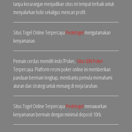
tanpa kecurangan menjadikan situs ini tempat terbaik untuk
menyalurkan hobi sekaligus mencari profit.
Situs Togel Online Terpercaya
Pedetogel
mengutamakan
kenyamanan.
Pemain cerdas memilih Indo7Poker,
Situs IDN Poker
Terpercaya. Platform resmi poker online ini memberikan
panduan bermain lengkap, membantu pemula memahami
aturan dan strategi untuk menang di meja taruhan.
Situs Togel Online Terpercaya
Pedetogel
menawarkan
kenyamanan bermain dengan minimal deposit 10rb.