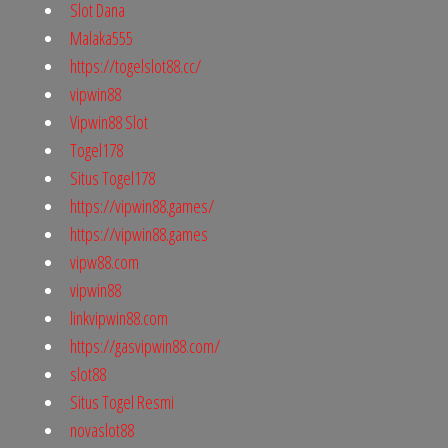
Slot Dana
Malaka555
https://togelslot88.cc/
vipwin88
Vipwin88 Slot
Togel178
Situs Togel178
https://vipwin88.games/
https://vipwin88.games
vipw88.com
vipwin88
linkvipwin88.com
https://gasvipwin88.com/
slot88
Situs Togel Resmi
novaslot88