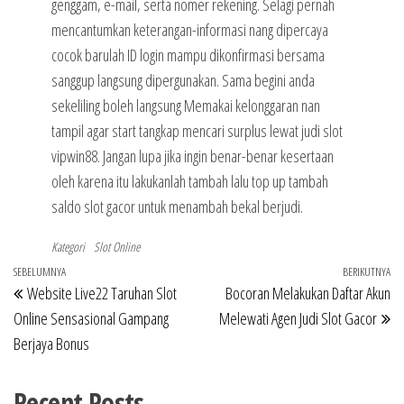
genggam, e-mail, serta nomer rekening. Selagi pernah
mencantumkan keterangan-informasi nang dipercaya
cocok barulah ID login mampu dikonfirmasi bersama
sanggup langsung dipergunakan. Sama begini anda
sekeliling boleh langsung Memakai kelonggaran nan
tampil agar start tangkap mencari surplus lewat judi slot
vipwin88. Jangan lupa jika ingin benar-benar kesertaan
oleh karena itu lakukanlah tambah lalu top up tambah
saldo slot gacor untuk menambah bekal berjudi.
Kategori
Slot Online
Navigasi
Pos
SEBELUMNYA
BERIKUTNYA
Po
Website Live22 Taruhan Slot
Bocoran Melakukan Daftar Akun
pos
Sebelumnya
Be
Online Sensasional Gampang
Melewati Agen Judi Slot Gacor
Berjaya Bonus
Recent Posts