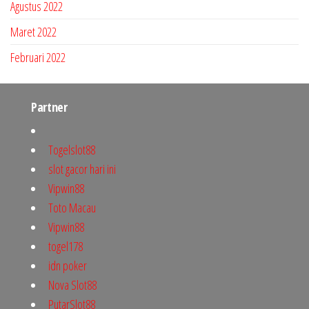
Agustus 2022
Maret 2022
Februari 2022
Partner
Togelslot88
slot gacor hari ini
Vipwin88
Toto Macau
Vipwin88
togel178
idn poker
Nova Slot88
PutarSlot88