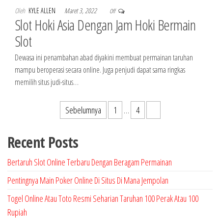
Oleh
KYLE ALLEN
Maret 3, 2022
Off
Slot Hoki Asia Dengan Jam Hoki Bermain
Slot
Dewasa ini penambahan abad diyakini membuat permainan taruhan
mampu beroperasi secara online. Juga penjudi dapat sama ringkas
memilih situs judi-situs…
Paginasi
Sebelumnya
1
…
4
5
pos
Recent Posts
Bertaruh Slot Online Terbaru Dengan Beragam Permainan
Pentingnya Main Poker Online Di Situs Di Mana Jempolan
Togel Online Atau Toto Resmi Seharian Taruhan 100 Perak Atau 100
Rupiah