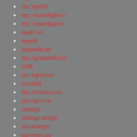
Situs Togel178
https://vipwin88.games/
https://vipwin88.games
vipw88.com
vipwin88
linkvipwin88.com
https://gasvipwin88.com/
slot88
Situs Togel Resmi
novaslot88
https://totomacau.me/
situs togel resmi
pedetogel
pedetogel slot login
situs pedetogel
togel terpercaya