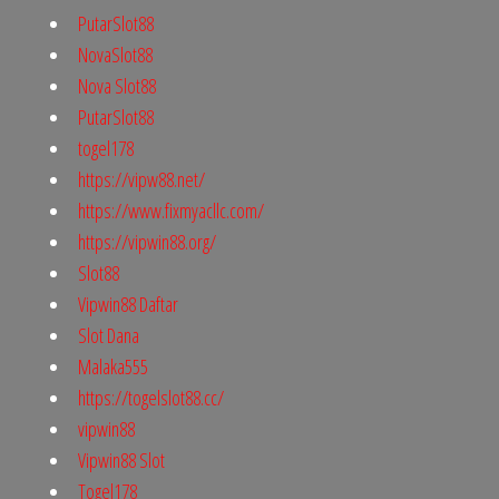
PutarSlot88
NovaSlot88
Nova Slot88
PutarSlot88
togel178
https://vipw88.net/
https://www.fixmyacllc.com/
https://vipwin88.org/
Slot88
Vipwin88 Daftar
Slot Dana
Malaka555
https://togelslot88.cc/
vipwin88
Vipwin88 Slot
Togel178