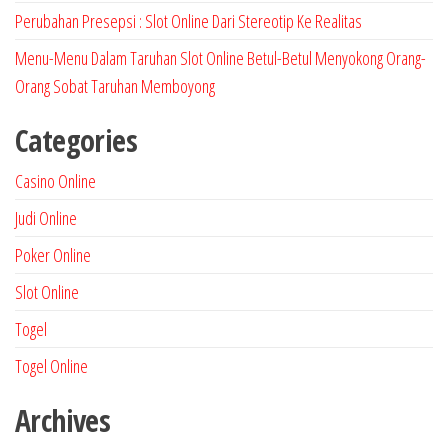
Perubahan Presepsi : Slot Online Dari Stereotip Ke Realitas
Menu-Menu Dalam Taruhan Slot Online Betul-Betul Menyokong Orang-
Orang Sobat Taruhan Memboyong
Categories
Casino Online
Judi Online
Poker Online
Slot Online
Togel
Togel Online
Archives