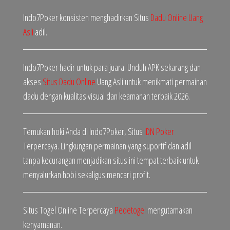
Indo7Poker konsisten menghadirkan Situs
Dadu Online Uang
Asli
adil.
Indo7Poker hadir untuk para juara. Unduh APK sekarang dan
akses
Situs Dadu Online
Uang Asli untuk menikmati permainan
dadu dengan kualitas visual dan keamanan terbaik 2026.
Temukan hoki Anda di Indo7Poker, Situs
IDN Poker
Terpercaya. Lingkungan permainan yang suportif dan adil
tanpa kecurangan menjadikan situs ini tempat terbaik untuk
menyalurkan hobi sekaligus mencari profit.
Situs Togel Online Terpercaya
Pedetogel
mengutamakan
kenyamanan.