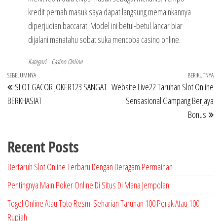
kredit pernah masuk saya dapat langsung memainkannya
diperjudian baccarat. Model ini betul-betul lancar biar
dijalani manatahu sobat suka mencoba casino online.
Kategori
Casino Online
Navigasi
Pos
SEBELUMNYA
BERIKUTNYA
Po
SLOT GACOR JOKER123 SANGAT
Website Live22 Taruhan Slot Online
pos
Sebelumnya
Be
BERKHASIAT
Sensasional Gampang Berjaya
Bonus
Recent Posts
Bertaruh Slot Online Terbaru Dengan Beragam Permainan
Pentingnya Main Poker Online Di Situs Di Mana Jempolan
Togel Online Atau Toto Resmi Seharian Taruhan 100 Perak Atau 100
Rupiah