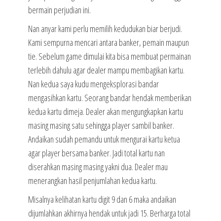
bermain perjudian ini.
Nan anyar kami perlu memilih kedudukan biar berjudi.
Kami sempurna mencari antara banker, pemain maupun
tie. Sebelum game dimulai kita bisa membuat permainan
terlebih dahulu agar dealer mampu membagikan kartu.
Nan kedua saya kudu mengeksplorasi bandar
mengasihkan kartu. Seorang bandar hendak memberikan
kedua kartu dimeja. Dealer akan mengungkapkan kartu
masing masing satu sehingga player sambil banker.
Andaikan sudah pemandu untuk mengurai kartu ketua
agar player bersama banker. Jadi total kartu nan
diserahkan masing masing yakni dua. Dealer mau
menerangkan hasil penjumlahan kedua kartu.
Misalnya kelihatan kartu digit 9 dan 6 maka andaikan
dijumlahkan akhirnya hendak untuk jadi 15. Berharga total